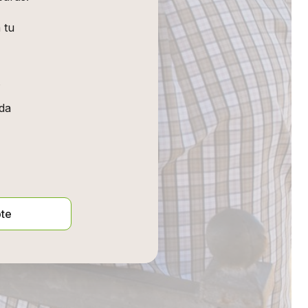
 tu
ada
te