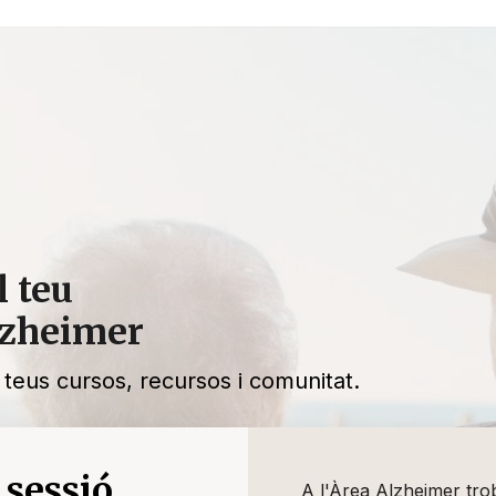
Entra
l teu
lzheimer
 teus cursos, recursos i comunitat.
 sessió
A l'Àrea Alzheimer tro