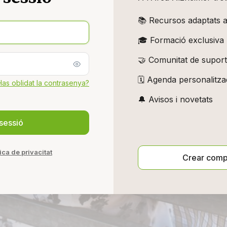
📚 Recursos adaptats a
🎓 Formació exclusiva
🤝 Comunitat de suport
🗓️ Agenda personalitz
Has oblidat la contrasenya?
🔔 Avisos i novetats
tica de privacitat
Crear comp