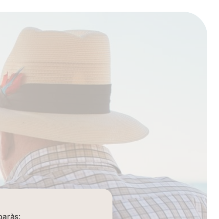
baràs: