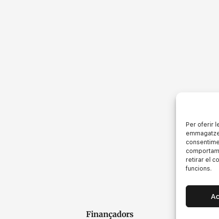
Per oferir 
emmagatzema
consentime
comportamen
retirar el 
funcions.
A
Finançadors