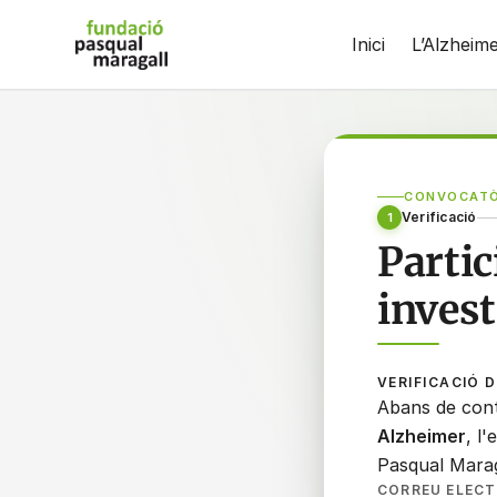
Salta
Inici
L’Alzheim
al
contingut
principal
CONVOCATÒ
Verificació
1
Partic
invest
VERIFICACIÓ D
Abans de cont
Alzheimer
, l
Pasqual Marag
CORREU ELECT