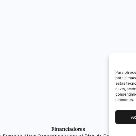
Para ofrece
para almace
estas tecn
navegación 
consentimie
funciones.
A
Financiadores