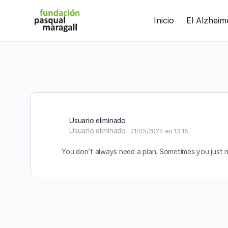
Saltar
Inicio
El Alzheim
al
contenido
principal
Usuario eliminado
Usuario eliminado
21/05/2024 en 13:15
You don’t always need a plan. Sometimes you just n