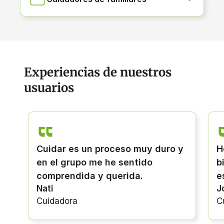
Experiencias de nuestros
usuarios
 muy duro y
Hemos aprendido que si tu est
ntido
bien, la persona que cuidas lo
a.
estará también.
Jordi
Cuidador