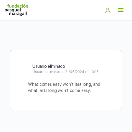
Saltar
al
contenido
principal
Usuario eliminado
Usuario eliminado
21/05/2024 en 13:15
What comes easy won’t last long, and
what lasts long won’t come easy.