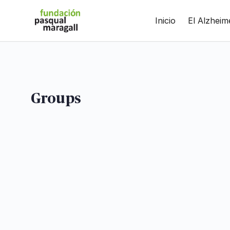
Saltar
Inicio
El Alzheim
al
contenido
principal
Groups