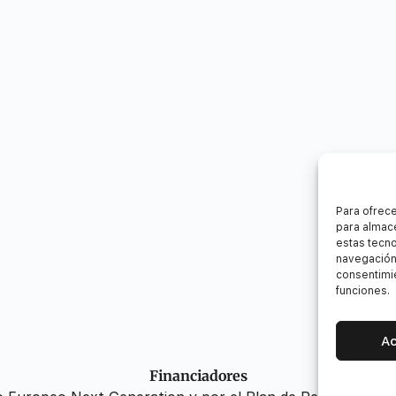
Para ofrece
para almace
estas tecn
navegación 
consentimie
funciones.
A
Financiadores