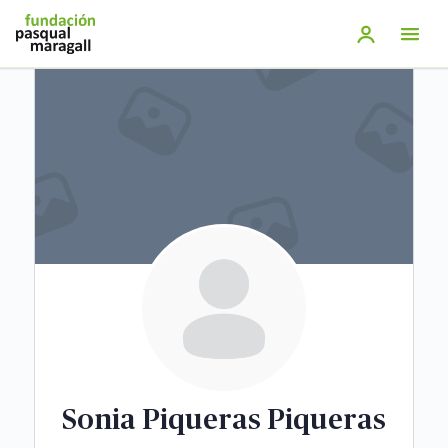
Saltar
al
contenido
principal
Sonia Piqueras Piqueras