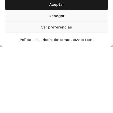
Aceptar
Denegar
Ver preferencias
Política de Cookies
Política privacidad
Aviso Legal
Financiadores
Este proyecto está financiado por el Fondo
Europeo Next Generation y por el Plan de
Recuperación, Transformación y Resiliencia
del Gobierno de España.